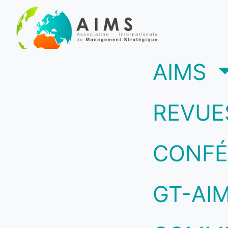
(c
AIMS
REVUE
CONFÉ
GT-AI