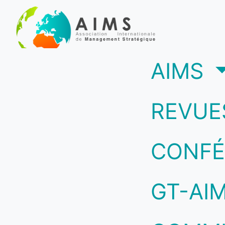
(c
AIMS
REVUE
CONFÉ
GT-AI