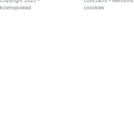
Copyright 2022 -
Conctacts
-
Mentions
kosmopolead
coockies