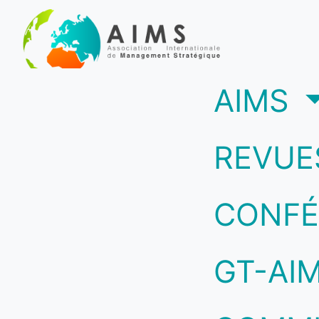
(c
AIMS
REVUE
CONFÉ
GT-AI