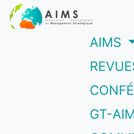
(c
AIMS
REVUE
CONFÉ
GT-AI