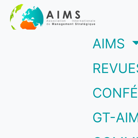
(c
AIMS
REVUE
CONFÉ
GT-AI