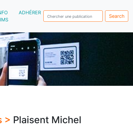
NFO
ADHÉRER
Search
IMS
s >
Plaisent Michel