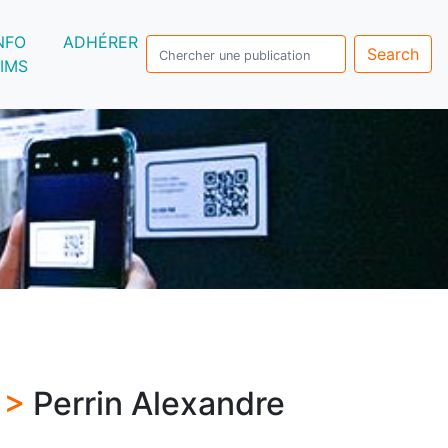
NFO
ADHÉRER
Search
IMS
s >
Perrin Alexandre