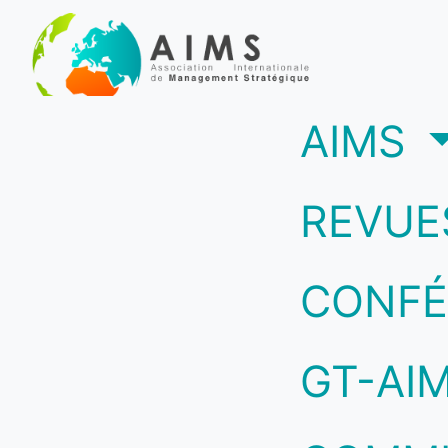
(c
AIMS
REVUE
CONFÉ
GT-AI