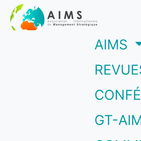
(c
AIMS
REVUE
CONFÉ
GT-AI