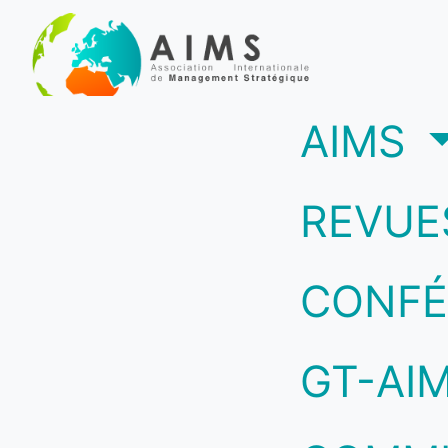
(c
AIMS
REVUE
CONFÉ
GT-AI