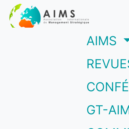
(c
AIMS
REVUE
CONFÉ
GT-AI