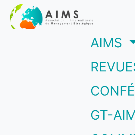
(c
AIMS
REVUE
CONFÉ
GT-AI