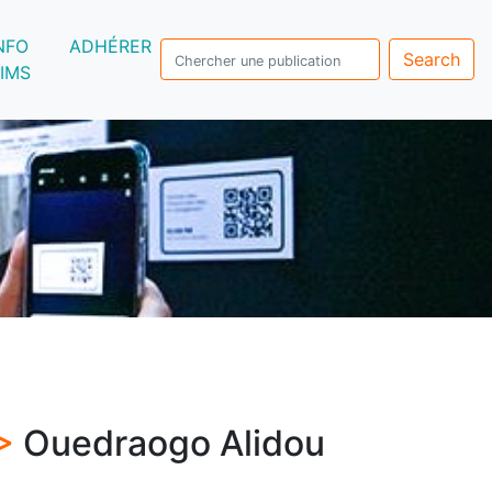
NFO
ADHÉRER
Search
IMS
 >
Ouedraogo Alidou