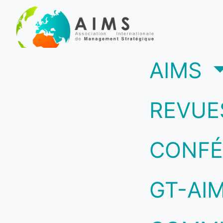
(c
AIMS
REVUE
CONFÉ
GT-AI