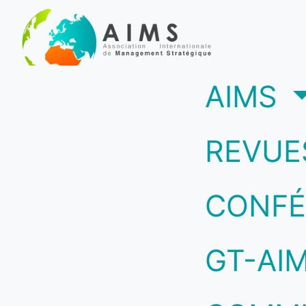
(c
AIMS
REVUE
CONFÉ
GT-AI