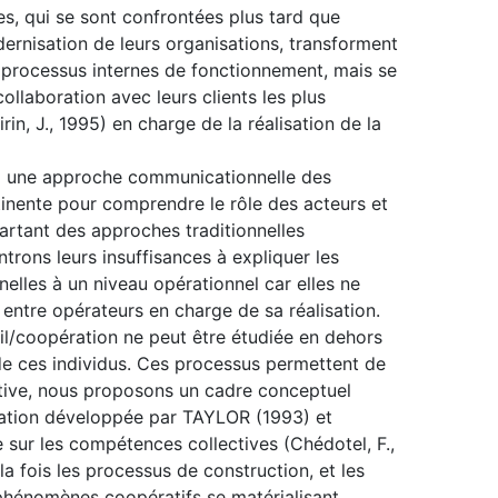
es, qui se sont confrontées plus tard que
ernisation de leurs organisations, transforment
processus internes de fonctionnement, mais se
ollaboration avec leurs clients les plus
rin, J., 1995) en charge de la réalisation de la
uoi une approche communicationnelle des
rtinente pour comprendre le rôle des acteurs et
artant des approches traditionnelles
rons leurs insuffisances à expliquer les
lles à un niveau opérationnel car elles ne
s entre opérateurs en charge de sa réalisation.
til/coopération ne peut être étudiée en dehors
e ces individus. Ces processus permettent de
ctive, nous proposons un cadre conceptuel
isation développée par TAYLOR (1993) et
 sur les compétences collectives (Chédotel, F.,
 fois les processus de construction, et les
phénomènes coopératifs se matérialisant