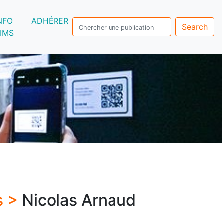
NFO
ADHÉRER
Search
IMS
s >
Nicolas Arnaud