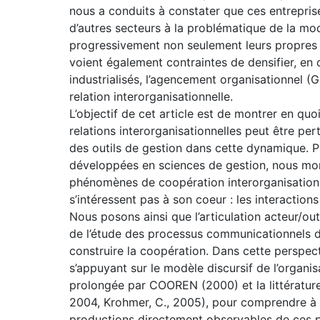
nous a conduits à constater que ces entrepris
d’autres secteurs à la problématique de la mod
progressivement non seulement leurs propres 
voient également contraintes de densifier, en c
industrialisés, l’agencement organisationnel (Gi
relation interorganisationnelle.
L’objectif de cet article est de montrer en q
relations interorganisationnelles peut être pe
des outils de gestion dans cette dynamique. P
développées en sciences de gestion, nous mont
phénomènes de coopération interorganisationne
s’intéressent pas à son coeur : les interaction
Nous posons ainsi que l’articulation acteur/ou
de l’étude des processus communicationnels d
construire la coopération. Dans cette perspe
s’appuyant sur le modèle discursif de l’organ
prolongée par COOREN (2000) et la littérature
2004, Krohmer, C., 2005), pour comprendre à la
productions directement observables de ces 