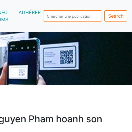
NFO
ADHÉRER
Search
IMS
guyen Pham hoanh son