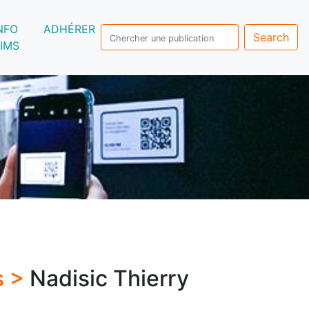
NFO
ADHÉRER
Search
IMS
s >
Nadisic Thierry