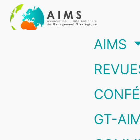
(c
AIMS
REVUE
CONFÉ
GT-AI