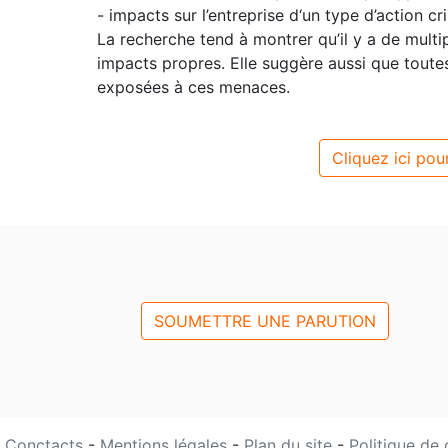
- impacts sur l’entreprise d‘un type d’action cr
La recherche tend à montrer qu’il y a de mult
impacts propres. Elle suggère aussi que toute
exposées à ces menaces.
Cliquez ici pour
SOUMETTRE UNE PARUTION
Conctacts
-
Mentions légales
-
Plan du site
-
Politique de 