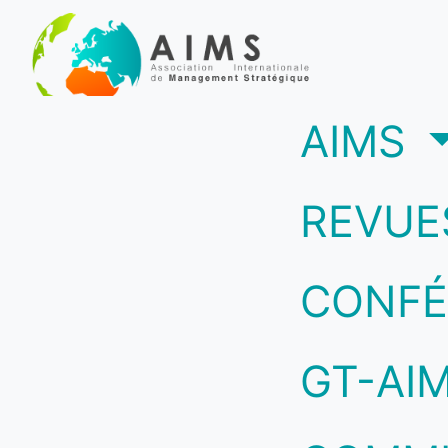
(c
AIMS
REVUE
CONFÉ
GT-AI