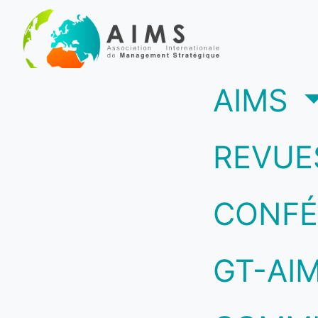
(c
AIMS
REVUE
CONFÉ
GT-AI