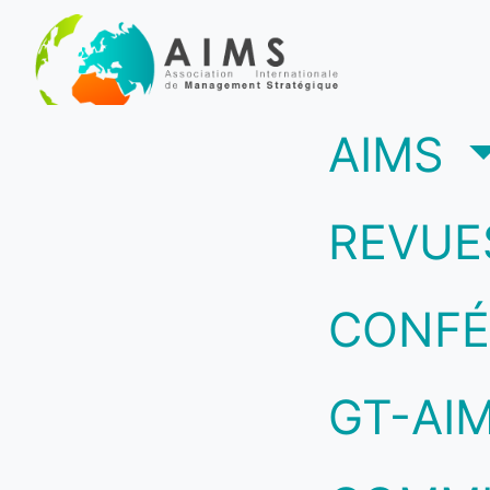
(c
AIMS
REVUE
CONFÉ
GT-AI