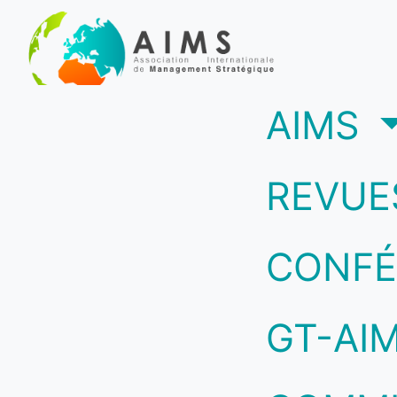
(c
AIMS
REVUE
CONFÉ
GT-AI