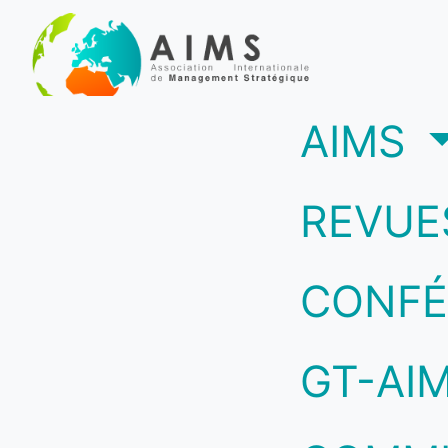
(c
AIMS
REVUE
CONFÉ
GT-AI