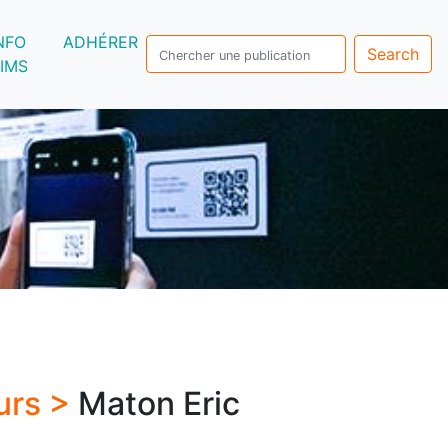
NFO
ADHÉRER
Search
IMS
urs >
Maton Eric