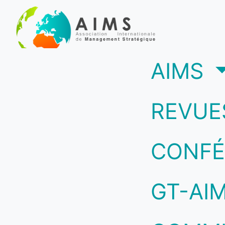
(c
AIMS
REVUE
CONFÉ
GT-AI