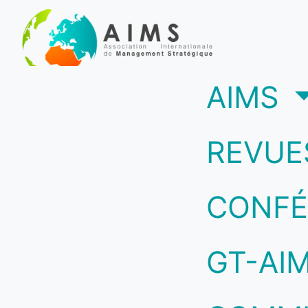
(c
AIMS
REVUE
CONFÉ
GT-AI