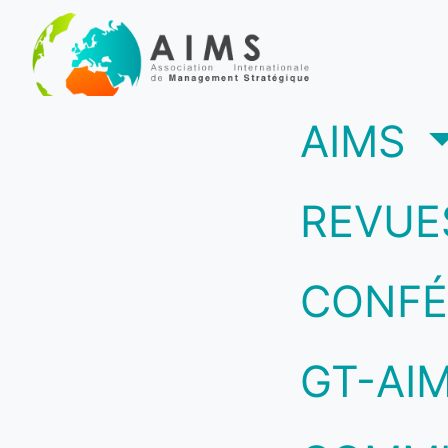
(c
AIMS
REVUE
CONFÉ
GT-AI