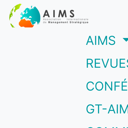
(c
AIMS
REVUE
CONFÉ
GT-AI