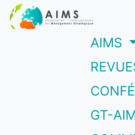
(c
AIMS
REVUE
CONFÉ
GT-AI