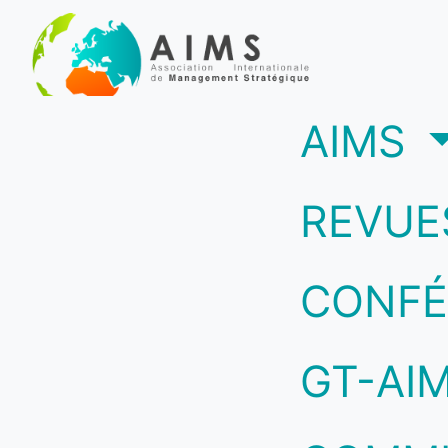
(c
AIMS
REVUE
CONFÉ
GT-AI