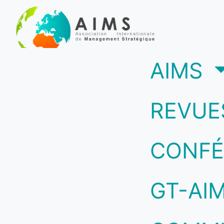
(c
AIMS
REVUE
CONFÉ
GT-AI