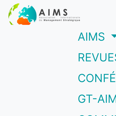
(c
AIMS
REVUE
CONFÉ
GT-AI