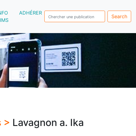
NFO
ADHÉRER
Search
IMS
s >
Lavagnon a. Ika