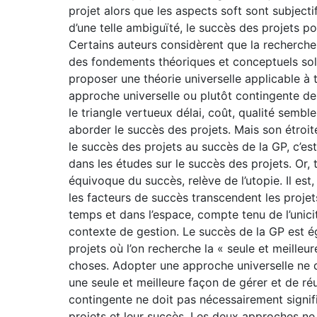
projet alors que les aspects soft sont subjectifs
d’une telle ambiguïté, le succès des projets po
Certains auteurs considèrent que la recherche
des fondements théoriques et conceptuels sol
proposer une théorie universelle applicable à t
approche universelle ou plutôt contingente de
le triangle vertueux délai, coût, qualité semb
aborder le succès des projets. Mais son étroite
le succès des projets au succès de la GP, c’est 
dans les études sur le succès des projets. Or
équivoque du succès, relève de l’utopie. Il est, 
les facteurs de succès transcendent les projets
temps et dans l’espace, compte tenu de l’unicit
contexte de gestion. Le succès de la GP est 
projets où l’on recherche la « seule et meilleu
choses. Adopter une approche universelle ne do
une seule et meilleure façon de gérer et de ré
contingente ne doit pas nécessairement signifie
projets et leur succès. Les deux approches ne 