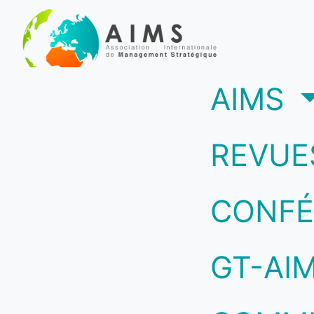
(c
AIMS
REVUE
CONFÉ
GT-AI