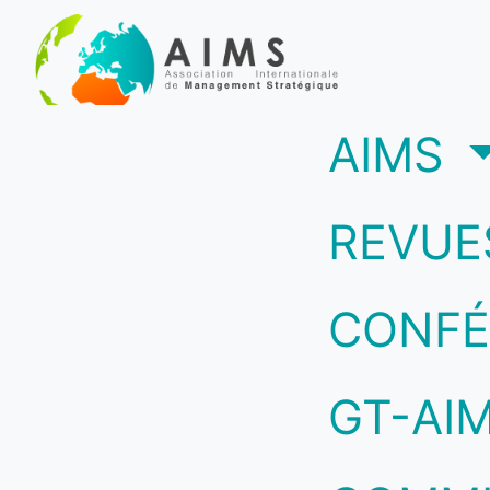
(c
AIMS
REVUE
CONFÉ
GT-AI