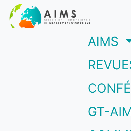
(c
AIMS
REVUE
CONFÉ
GT-AI