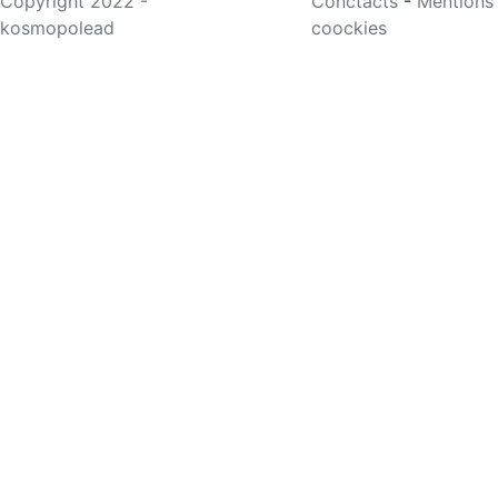
Copyright 2022 -
Conctacts
-
Mentions
kosmopolead
coockies