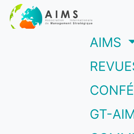
(c
AIMS
REVUE
CONFÉ
GT-AI