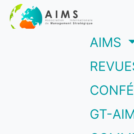
(c
AIMS
REVUE
CONFÉ
GT-AI