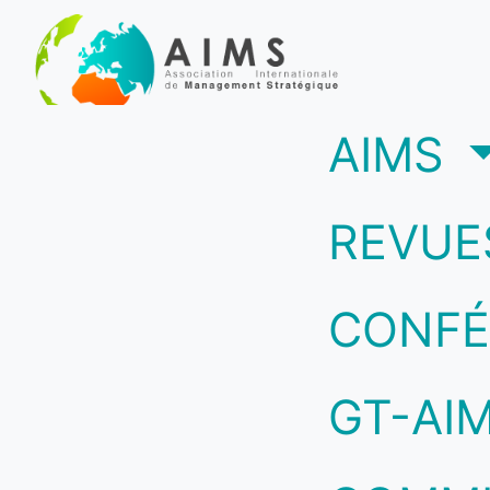
(c
AIMS
REVUE
CONFÉ
GT-AI