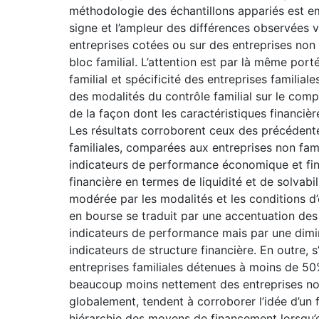
méthodologie des échantillons appariés est e
signe et l’ampleur des différences observées 
entreprises cotées ou sur des entreprises non 
bloc familial. L’attention est par là même porté
familial et spécificité des entreprises familiale
des modalités du contrôle familial sur le com
de la façon dont les caractéristiques financière
Les résultats corroborent ceux des précédente
familiales, comparées aux entreprises non fami
indicateurs de performance économique et fina
financière en termes de liquidité et de solvab
modérée par les modalités et les conditions d’e
en bourse se traduit par une accentuation de
indicateurs de performance mais par une dimi
indicateurs de structure financière. En outre, 
entreprises familiales détenues à moins de 50%
beaucoup moins nettement des entreprises non 
globalement, tendent à corroborer l’idée d’un f
hiérarchie des moyens de financement lorsqu’e