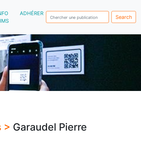
NFO
ADHÉRER
Search
IMS
s >
Garaudel Pierre