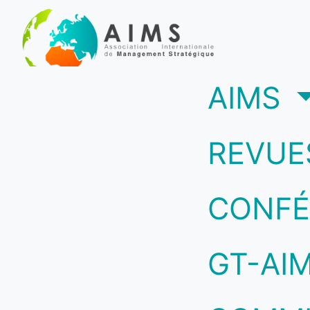
(c
AIMS
REVUE
CONFÉ
GT-AI