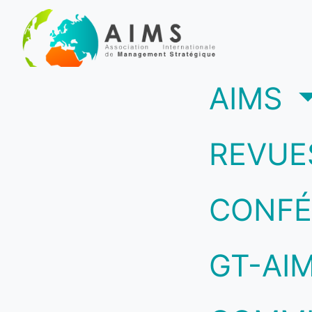
(c
AIMS
REVUE
CONFÉ
GT-AI