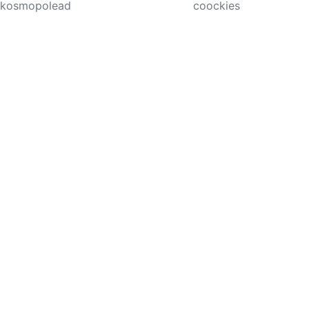
kosmopolead
coockies