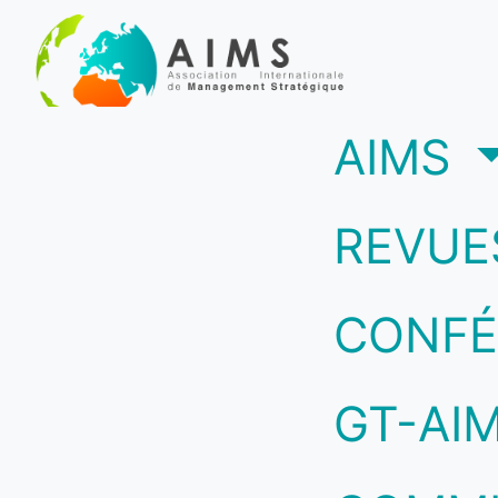
(c
AIMS
REVUE
CONFÉ
GT-AI