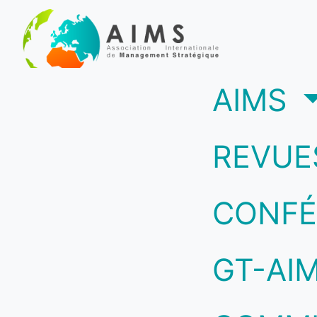
(c
AIMS
REVUE
CONFÉ
GT-AI