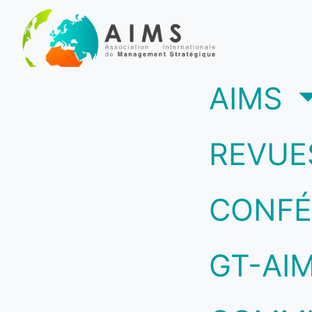
(c
AIMS
REVUE
CONFÉ
GT-AI