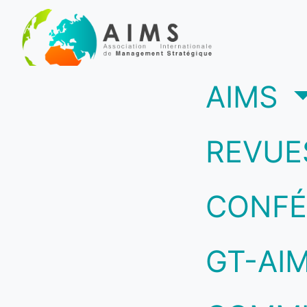
(c
AIMS
REVUE
CONFÉ
GT-AI