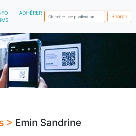
NFO
ADHÉRER
Search
IMS
rs >
Emin Sandrine