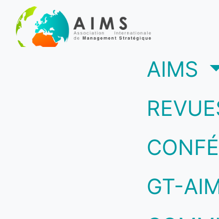
(c
AIMS
REVUE
CONFÉ
GT-AI